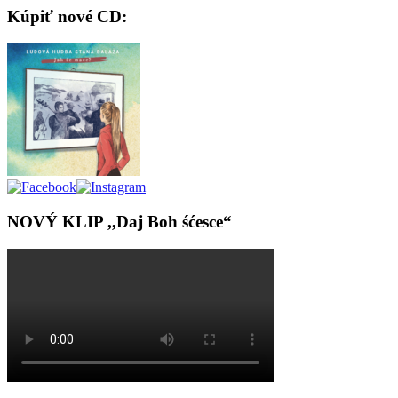
Kúpiť nové CD:
NOVÝ KLIP ,,Daj Boh śćesce“